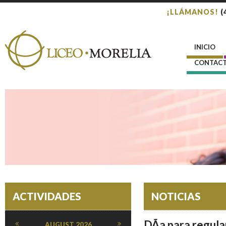
¡LLÁMANOS!
(
INICIO
CONTAC
ACTIVIDADES
NOTICIAS
DÃ­a para regula
AUGUST
2026