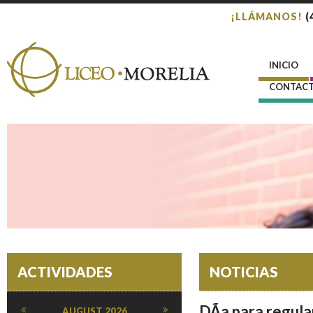
¡LLÁMANOS!
(
INICIO
CONTAC
ACTIVIDADES
NOTICIAS
DÃ­a para regula
AUGUST
2026